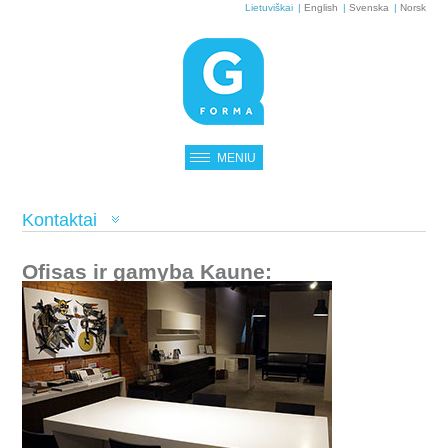
Lietuviškai
English
Svenska
Norsk
MENIU
Kontaktai
Ofisas ir gamyba Kaune: