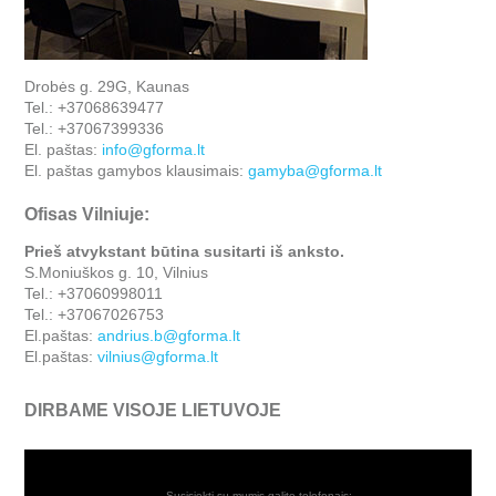
Drobės g. 29G, Kaunas
Tel.: +37068639477
Tel.: +37067399336
El. paštas:
info@gforma.lt
El. paštas gamybos klausimais:
gamyba@gforma.lt
Ofisas Vilniuje:
Prieš atvykstant būtina susitarti iš anksto.
S.Moniuškos g. 10, Vilnius
Tel.: +37060998011
Tel.: +37067026753
El.paštas:
andrius.b@gforma.lt
El.paštas:
vilnius@gforma.lt
DIRBAME VISOJE LIETUVOJE
Susisiekti su mumis galite telefonais: